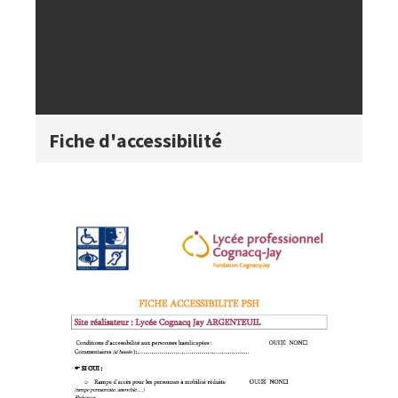
Titre
Fiche d'accessibilité
du
visuel
Visuel