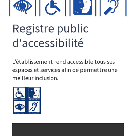
Registre public
d'accessibilité
Corps
Texte
L'établissement rend accessible tous ses
du
espaces et services afin de permettre une
texte
meilleur inclusion.
Visuel