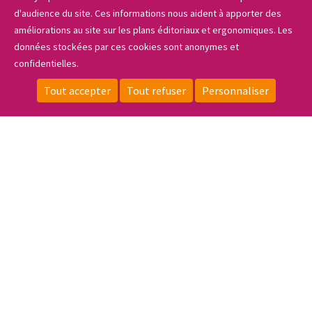
d'audience du site. Ces informations nous aident à apporter des
Les projets
améliorations au site sur les plans éditoriaux et ergonomiques. Les
données stockées par ces cookies sont anonymes et
confidentielles.
Sidebar_menu
Actualités & portraits
Tout accepter
Tout refuser
Personnaliser
CONTACT
LOCALISATION
ESPACE PRIVÉ
FAIRE UN DON
S'INSCRIRE
Informations pratiques
Le coin des entreprises
ESPACE PRIVÉ
NOUS REJOINDRE