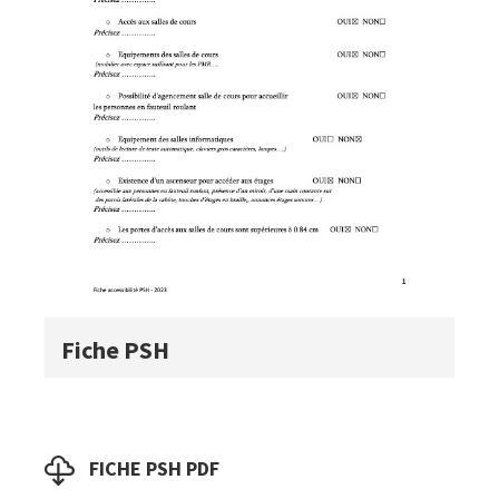
Titre
Fiche PSH
du
visuel
Boutons
Fichier
FICHE PSH PDF