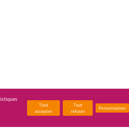
tistiques
Tout
Tout
Personnaliser
accepter
refuser