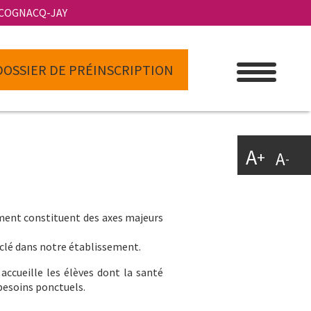
 COGNACQ-JAY
DOSSIER DE PRÉINSCRIPTION
A
+
A
-
sement constituent des axes majeurs
e clé dans notre établissement.
 accueille les élèves dont la santé
besoins ponctuels.