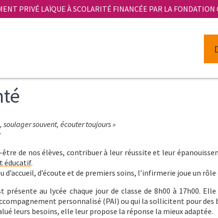
MENT PRIVÉ LAÏQUE À SCOLARITÉ FINANCÉE PAR LA FONDATION
nté
s, soulager souvent, écouter toujours »
r
n-être de nos élèves, contribuer à leur réussite et leur épanouis
t éducatif
.
eu d’accueil, d’écoute et de premiers soins, l’infirmerie joue un rôl
st présente au lycée chaque jour de classe de 8h00 à 17h00. Elle
ccompagnement personnalisé (PAI) ou qui la sollicitent pour des 
alué leurs besoins, elle leur propose la réponse la mieux adaptée.