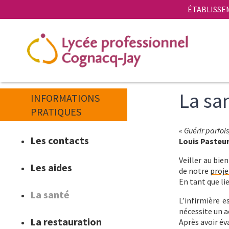
Aller
Panneau de gestion des cookies
ÉTABLISSE
au
contenu
principal
La sa
INFORMATIONS
PRATIQUES
Corps
Texte
« Guérir parfoi
Les contacts
du
Louis Pasteu
texte
Veiller au bie
Les aides
de notre
proje
En tant que li
La santé
L’infirmière e
nécessite un a
La restauration
Après avoir év