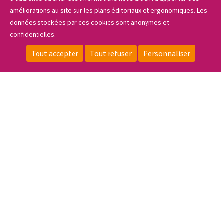
Les projets
améliorations au site sur les plans éditoriaux et ergonomiques. Les
données stockées par ces cookies sont anonymes et
confidentielles.
Sidebar_menu
Actualités & portraits
Tout accepter
Tout refuser
Personnaliser
CONTACT
LOCALISATION
ESPACE PRIVÉ
FAIRE UN DON
S'INSCRIRE
Informations pratiques
Le coin des entreprises
ESPACE PRIVÉ
NOUS REJOINDRE