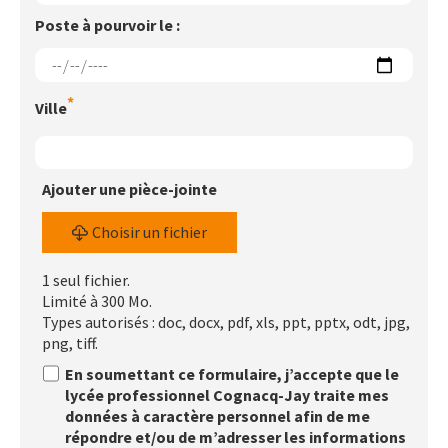
Poste à pourvoir le :
Ville
Ajouter une pièce-jointe
Choisir un fichier
1 seul fichier.
Limité à 300 Mo.
Types autorisés : doc, docx, pdf, xls, ppt, pptx, odt, jpg,
png, tiff.
En soumettant ce formulaire, j’accepte que le
Conditions
lycée professionnel Cognacq-Jay traite mes
d’utilisation
données à caractère personnel afin de me
répondre et/ou de m’adresser les informations