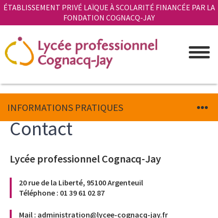
Aller
Panneau de gestion des cookies
ÉTABLISSEMENT PRIVÉ LAÏQUE À SCOLARITÉ FINANCÉE PAR LA
au
FONDATION COGNACQ-JAY
contenu
principal
INFORMATIONS PRATIQUES
Contact
Lycée professionnel Cognacq-Jay
Introduction
20 rue de la Liberté, 95100 Argenteuil
Téléphone : 01 39 61 02 87
Mail : administration@lycee-cognacq-jay.fr