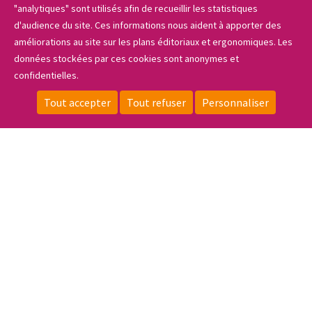
"analytiques" sont utilisés afin de recueillir les statistiques
d'audience du site. Ces informations nous aident à apporter des
améliorations au site sur les plans éditoriaux et ergonomiques. Les
données stockées par ces cookies sont anonymes et
confidentielles.
Sidebar_menu
Tout accepter
Tout refuser
Personnaliser
CONTACT
LOCALISATION
ESPACE PRIVÉ
FAIRE UN DON
Le lycée
Les formations
Les projets