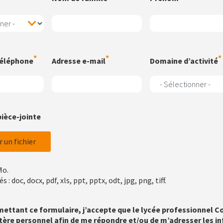
téléphone
Adresse e-mail
Domaine d’activité
pièce-jointe
r un fichier
Mo.
 : doc, docx, pdf, xls, ppt, pptx, odt, jpg, png, tiff.
ns
ettant ce formulaire, j’accepte que le lycée professionnel 
tion
tère personnel afin de me répondre et/ou de m’adresser les i