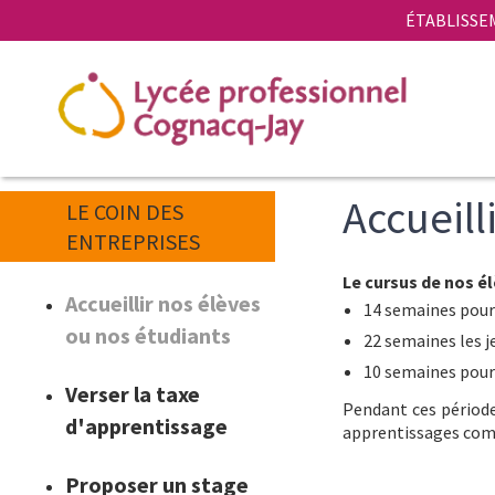
Aller
Panneau de gestion des cookies
ÉTABLISSE
au
contenu
principal
Accueill
LE COIN DES
ENTREPRISES
Introduction
Le cursus de nos él
Accueillir nos élèves
14 semaines pour
ou nos étudiants
22 semaines les j
10 semaines pour
Verser la taxe
Pendant ces période
d'apprentissage
apprentissages comp
Proposer un stage