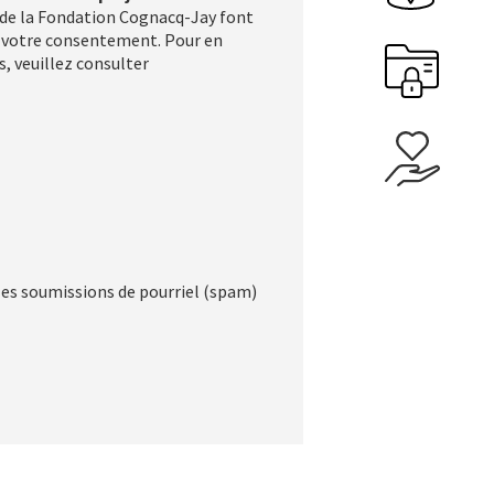
l de la Fondation Cognacq-Jay font
de votre consentement. Pour en
s, veuillez consulter
Sideba
r les soumissions de pourriel (spam)