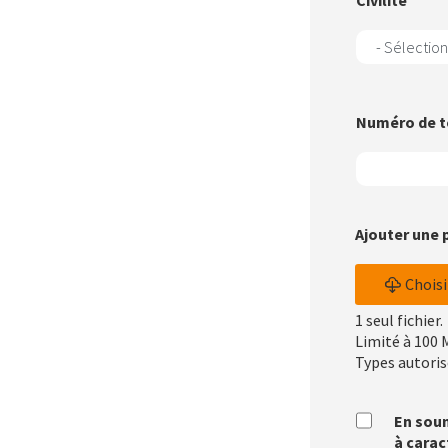
Civilité
Numéro de 
Ajouter une 
Choisi
1 seul fichier.
Limité à 100 
Types autorisés
Conditio
En soum
d’utilisa
à carac