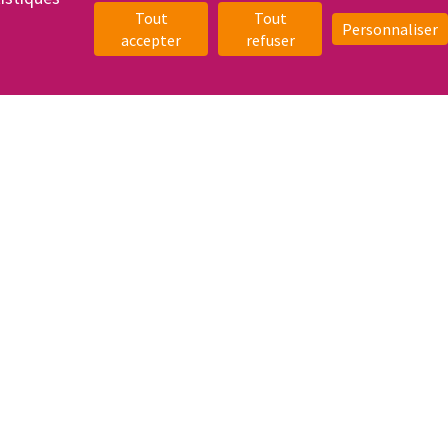
Tout
Tout
Personnaliser
accepter
refuser
'INSCRIRE
Le coin des
entreprises
ormations
tiques
Accueillir nos élèves