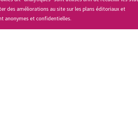
er des améliorations au site sur les plans éditoriaux et
t anonymes et confidentielles.
Les
Les projets
S
formations
En bref
Inf
BTS Économie
pra
Professionnalisation