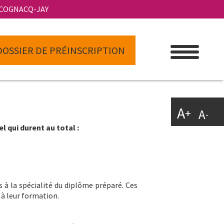
 COGNACQ-JAY
DOSSIER DE PRÉINSCRIPTION
A
+
A
-
 qui durent au total :
 à la spécialité du diplôme préparé. Ces
à leur formation.