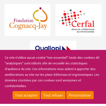
Ce site n'utilise aucun cookie "non essentiel". Seuls des cookies dit
"analytiques" sont utilisés afin de recueillir les statistiques
d'audience du site. Ces informations nous aident à apporter des
améliorations au site sur les plans éditoriaux et ergonomiques. Les
Le lycée
données stockées par ces cookies sont anonymes et
confidentielles.
Sidebar_menu
Les formations
Tout accepter
Tout refuser
Personnaliser
CONTACT
LOCALISATION
ESPACE PRIVÉ
FAIRE UN DON