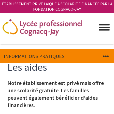
Aller
Panneau de gestion des cookies
ÉTABLISSEMENT PRIVÉ LAÏQUE À SCOLARITÉ FINANCÉE PAR LA
au
FONDATION COGNACQ-JAY
contenu
principal
INFORMATIONS PRATIQUES
Les aides
Corps
Notre établissement est privé mais offre
Texte
du
une scolarité gratuite. Les familles
texte
peuvent également bénéficier d’aides
financières.