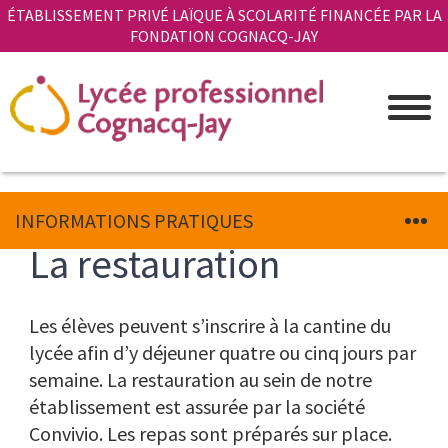
Aller
Panneau de gestion des cookies
ÉTABLISSEMENT PRIVÉ LAÏQUE À SCOLARITÉ FINANCÉE PAR LA
au
FONDATION COGNACQ-JAY
contenu
principal
INFORMATIONS PRATIQUES
La restauration
Corps
Texte
Les élèves peuvent s’inscrire à la cantine du
du
lycée afin d’y déjeuner quatre ou cinq jours par
texte
semaine. La restauration au sein de notre
établissement est assurée par la société
Convivio. Les repas sont préparés sur place.