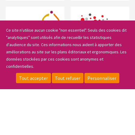
Ce site n'utilise aucun cookie "non essentiel". Seuls des cookies dit
"analytiques" sont utilisés afin de recueillir les statistiques
d'audience du site. Ces informations nous aident à apporter des
améliorations au site sur les plans éditoriaux et ergonomiques. Les
données stockées par ces cookies sont anonymes et
confidentielles.
Sidebar_menu
Tout accepter
Tout refuser
Personnaliser
CONTACT
LOCALISATION
ESPACE PRIVÉ
FAIRE UN DON
Le lycée
Les formations